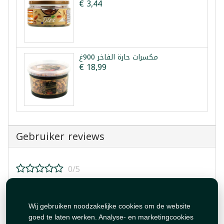
€ 3,44
مكسرات حارة الفاخر 900غ
€ 18,99
Gebruiker reviews
0/5
Beoordeel dit product!
Wij gebruiken noodzakelijke cookies om de website
goed te laten werken. Analyse- en marketingcookies