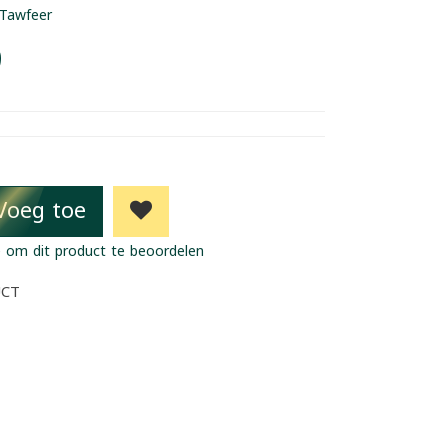
Tawfeer
9
Voeg toe
 om dit product te beoordelen
UCT