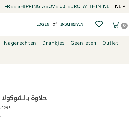
FREE SHIPPING ABOVE 60 EURO WITHIN NL
of
LOG IN
INSCHRIJVEN
0
Nagerechten
Drankjes
Geen eten
Outlet
حلاوة بالشوكولا الدر
49293
A