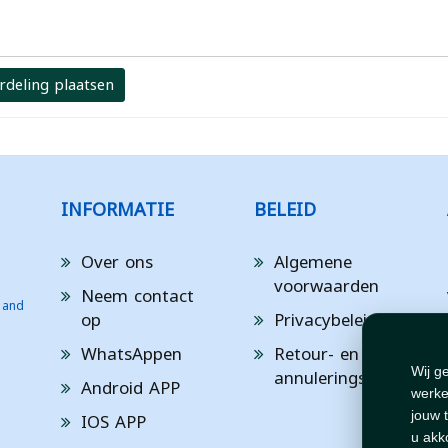
rdeling plaatsen
INFORMATIE
BELEID
Over ons
Algemene
voorwaarden
Neem contact
 and
op
Privacybeleid
WhatsAppen
Retour- en
annuleringsbeleid
Wij g
Android APP
werke
IOS APP
jouw 
u akk