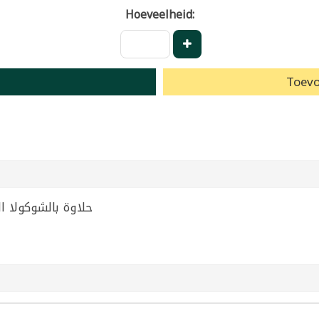
Hoeveelheid:
Toevo
late Durra 350g | حلاوة بالشوكولا الدرة 350غ