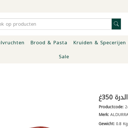
lvruchten
Brood & Pasta
Kruiden & Specerijen
Sale
ة 350غ
Productcode:
2
Merk:
ALDURR
Gewicht:
0.8 Kg