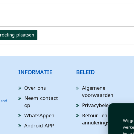
rdeling plaatsen
INFORMATIE
BELEID
Over ons
Algemene
voorwaarden
Neem contact
 and
op
Privacybeleid
WhatsAppen
Retour- en
annuleringsbeleid
Wij g
Android APP
werke
jouw 