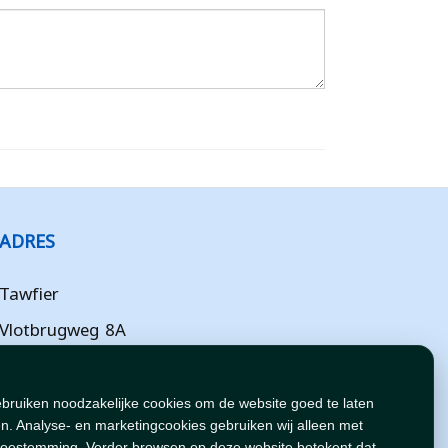
ADRES
Tawfier
Vlotbrugweg 8A
Almere
Flevoland
ebruiken noodzakelijke cookies om de website goed te laten
n. Analyse- en marketingcookies gebruiken wij alleen met
NL
toestemming. Verder browsen op deze website betekent dat