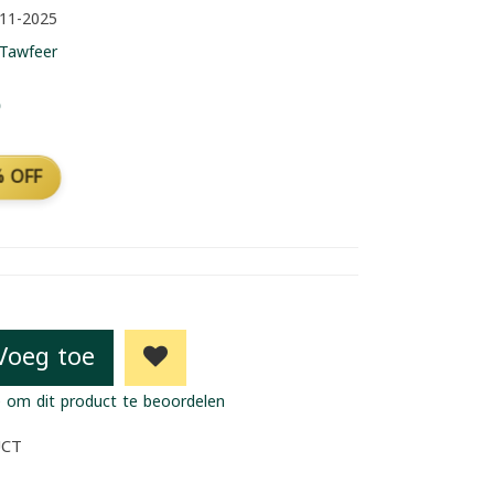
11-2025
Tawfeer
5
 OFF
Voeg toe
 om dit product te beoordelen
UCT