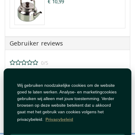
€ 10,99
Gebruiker reviews
0/5
Beoordeel dit product!
Wij gebruiken noodzakelijke cookies om de website
goed te laten werken. Analyse- en marketingcookies
gebruiken wij alleen met jouw toestemming. Verder
browsen op deze website betekent dat u akkoord
gaat met het gebruik van cookies volgens het
Beoordeling plaatsen
privacybeleid.
Privacybeleid