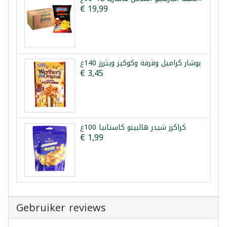
€ 19,99
بوشار كراميل وقرفة وكوكيز ويثررز 140غ
€ 3,45
كراكرز شيدر هالبينو كاستانيا 100غ
€ 1,99
Gebruiker reviews