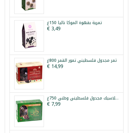
تمرية بقهوة الموكا نالیا 150غ
€ 3,49
تمر مجدول فلسطيني تمور القمر 800غ
€ 14,99
تمر كلاسيك مجدول فلسطيني وطني 750غ
€ 7,99