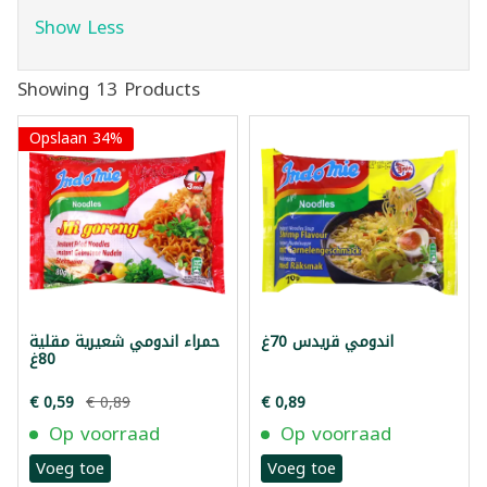
Show Less
Showing 13 Products
Opslaan 34%
اندومي قريدس 70غ
حمراء اندومي شعيرية مقلية
80غ
€ 0,59
€ 0,89
€ 0,89
Op voorraad
Op voorraad
Voeg toe
Voeg toe