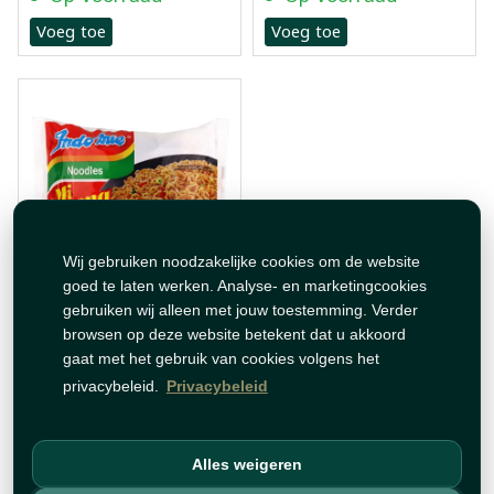
Voeg toe
Voeg toe
Wij gebruiken noodzakelijke cookies om de website
goed te laten werken. Analyse- en marketingcookies
نودلز مي غورينغ المقلية
gebruiken wij alleen met jouw toestemming. Verder
اندومي 80غ
browsen op deze website betekent dat u akkoord
gaat met het gebruik van cookies volgens het
€ 0,69
privacybeleid.
Privacybeleid
Op voorraad
Voeg toe
Alles weigeren