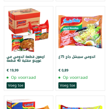
اندومي سبيشل جاج 75غ
اربعون قطعة اندومي مي
غورينغ مقلية 40 قطعة
€ 19,99
€ 0,89
Op voorraad
Op voorraad
Voeg toe
Voeg toe