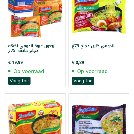
اندومي كاري دجاج 75غ
اربعون عبوة اندومي نكهة
دجاج خاصة 75غ
€ 19,99
€ 0,89
Op voorraad
Op voorraad
Voeg toe
Voeg toe