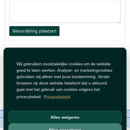
Beoordeling plaatsen
1 Review
واوووووو
Wij gebruiken noodzakelijke cookies om de website
goed te laten werken. Analyse- en marketingcookies
gebruiken wij alleen met jouw toestemming. Verder
By:
Nour
browsen op deze website betekent dat u akkoord
gaat met het gebruik van cookies volgens het
Feb 21, 2025 10:31:38 PM
privacybeleid.
Privacybeleid
Over ons
Contact
Beleid
WhatsAppen
Alles weigeren
auteursrechten©
Tawfeer 2018-2026