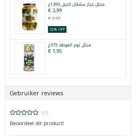
مخلل خيار سلطان الجبل 1300غ
€ 2,99
€ 3,99
25% OFF
مخلل ثوم الغوطة 375غ
€ 1,95
Gebruiker reviews
0/5
Beoordeel dit product!