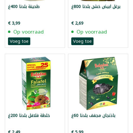
برغل ابيض خشن بلدنا 800غ
طحينة بلدنا 400غ
€ 3,99
€ 2,69
Op voorraad
Op voorraad
Voeg toe
Voeg toe
باذنجان مجفف بلدنا 60غ
خلطة فلافل بلدنا 200غ
€ 2,49
€ 5,99