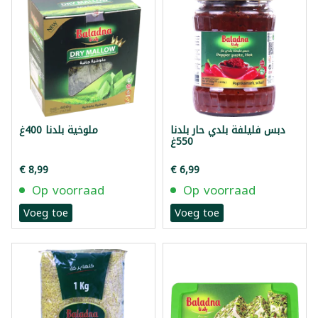
دبس فليلفة بلدي حار بلدنا
ملوخية بلدنا 400غ
550غ
€ 8,99
€ 6,99
Op voorraad
Op voorraad
Voeg toe
Voeg toe