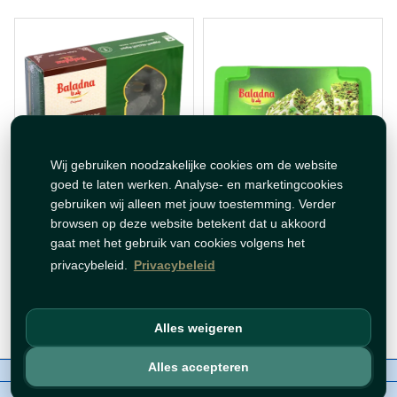
Wij gebruiken noodzakelijke cookies om de website
goed te laten werken. Analyse- en marketingcookies
حلاوة بالفستق بلدنا 350غ
تمر عجوة المدينة بلدنا 350غ
gebruiken wij alleen met jouw toestemming. Verder
browsen op deze website betekent dat u akkoord
gaat met het gebruik van cookies volgens het
€ 8,99
€ 4,99
privacybeleid.
Privacybeleid
Op voorraad
Op voorraad
Voeg toe
Voeg toe
Alles weigeren
Alles accepteren
Over ons
Contact
Beleid
WhatsAppen
auteursrechten©
Tawfeer 2018-2026