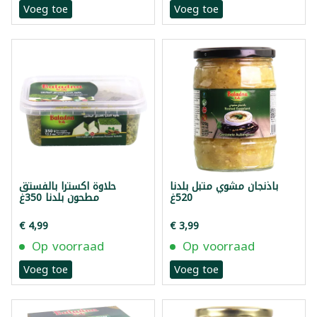
Voeg toe
Voeg toe
باذنجان مشوي متبل بلدنا
حلاوة اكسترا بالفستق
520غ
مطحون بلدنا 350غ
€ 4,99
€ 3,99
Op voorraad
Op voorraad
Voeg toe
Voeg toe