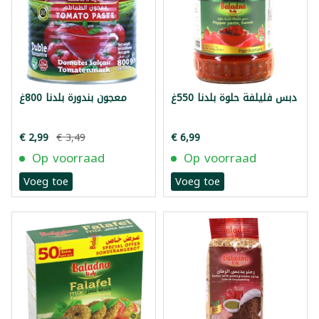
دبس فليلفة حلوة بلدنا 550غ
معجون بندورة بلدنا 800غ
€ 2,99
€ 3,49
€ 6,99
Op voorraad
Op voorraad
Voeg toe
Voeg toe