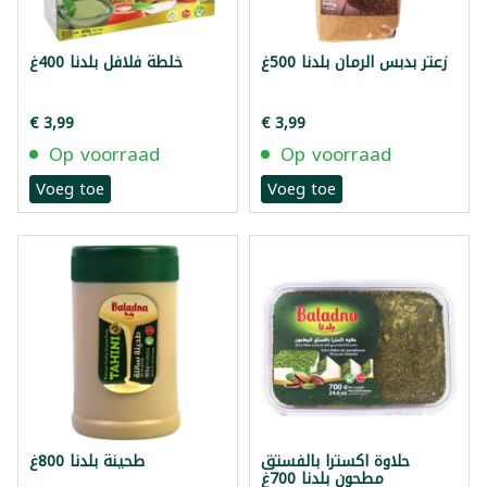
زعتر بدبس الرمان بلدنا 500غ
خلطة فلافل بلدنا 400غ
€ 3,99
€ 3,99
Op voorraad
Op voorraad
Voeg toe
Voeg toe
حلاوة اكسترا بالفستق
طحينة بلدنا 800غ
مطحون بلدنا 700غ