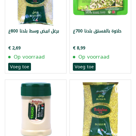
حلاوة بالفستق بلدنا 700غ
برغل ابيض وسط بلدنا 800غ
€ 2,69
€ 8,99
Op voorraad
Op voorraad
Voeg toe
Voeg toe