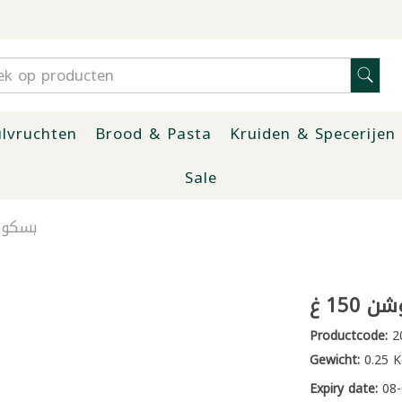
lvruchten
Brood & Pasta
Kruiden & Specerijen
Sale
بسكويت
15 غ
Productcode:
2
Gewicht:
0.25 K
Expiry date:
08-