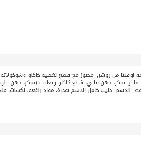
 لوفيتا من روشن، مخبوز مع قطع تغطية كاكاو وشوكولاتة 
ح فاخر، سكر، دهن نباتي، قطع كاكاو وتغليف (سكر، دهن ح
فض الدسم، حليب كامل الدسم بودرة، مواد رافعة، نكهات، مل