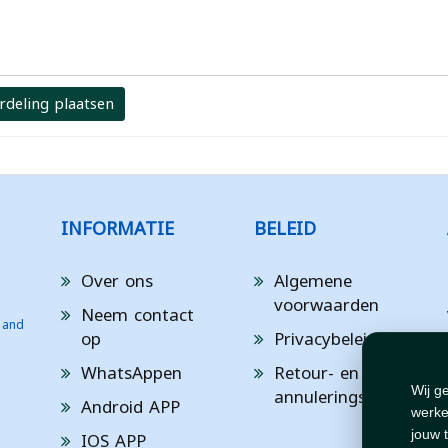
rdeling plaatsen
INFORMATIE
BELEID
Over ons
Algemene
voorwaarden
Neem contact
 and
op
Privacybeleid
WhatsAppen
Retour- en
annuleringsbeleid
Wij g
Android APP
werke
IOS APP
jouw 