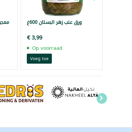
ورق عنب زهر البستان 600غ
معجون
€ 3,99
Op voorraad
Voeg toe