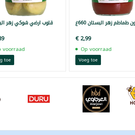
 طماطم زهر البستان 660غ
قلوب ارضي شوكي زهر الب
89
€ 2,99
 voorraad
Op voorraad
g toe
Voeg toe