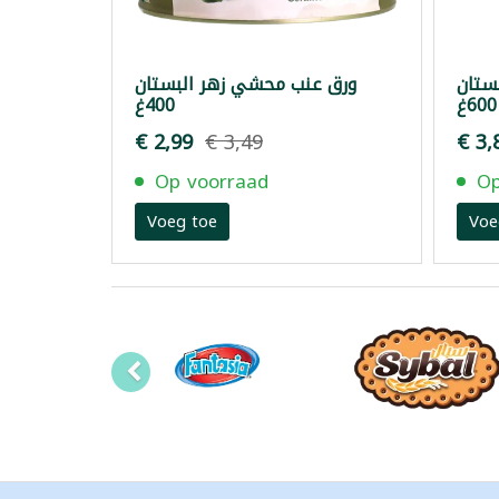
ستان
ورق عنب محشي زهر البستان
600غ
400غ
€ 2,99
€ 3,49
€ 3,
Op voorraad
Op
Voeg toe
Voe