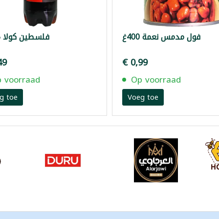
فول مدمس نعمة 400غ
فلسطين كولا 1.5لتر
49
€ 0,99
 voorraad
Op voorraad
g toe
Voeg toe