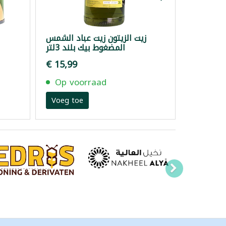
زيت الزيتون زيت عباد الشمس
المضغوط بيك بلند 3لتر
€ 15,99
Op voorraad
Voeg toe