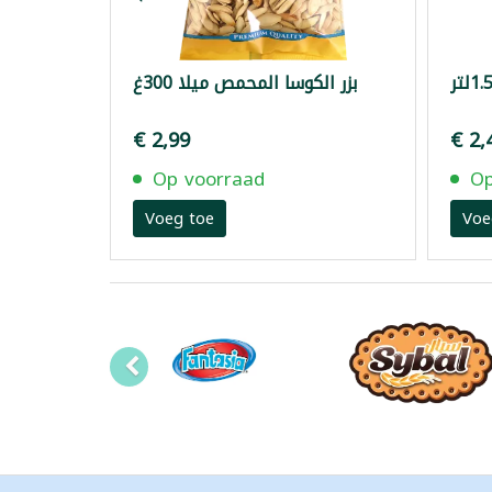
بزر الكوسا المحمص ميلا 300غ
€ 2,99
€ 2,
Op voorraad
Op
Voeg toe
Voe